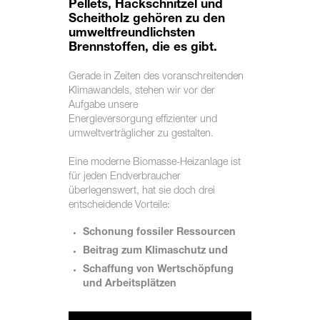
Pellets, Hackschnitzel und
Scheitholz gehören zu den
umweltfreundlichsten
Brennstoffen, die es gibt.
Gerade in Zeiten des voranschreitenden
Klimawandels, stehen wir vor der
Aufgabe unsere
Energieversorgung effizienter und
umweltverträglicher zu gestalten.
Eine moderne Biomasse-Heizanlage ist
für jeden Endverbraucher
überlegenswert, hat sie doch drei
entscheidende Vorteile:
Schonung fossiler Ressourcen
Beitrag zum Klimaschutz und
Schaffung von Wertschöpfung
und Arbeitsplätzen