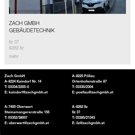
ZACH GMBH
GEBÄUDETECHNIK
Ilz 37
8262 Ilz
mehr
Zach GmbH
A-8225 Pöllau
A-8224 Kaindorf Nr. 14
Ortenhofenstraße 87
T:
03334/2205-0
T:
03335/2304
E:
kaindorf@zachgmbh.at
E:
poellau@zachgmbh.at
A-7400 Oberwart
A-8262 Ilz
Steinamangererstraße 155
Ilz 37
T:
03352/38007
T:
03385/21343
E:
oberwart@zachgmbh.at
E:
ilz@zachgmbh.at