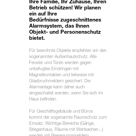
Ihre Familie, Ihr Zuhause, Ihren
Betrieb schützen! Wir planen
ein auf Ihre
Bedürfnisse zugeschnittenes
Alarmsystem, das Ihnen
Objekt- und Personenschutz
bietet.
Für bewohnte Objekte empfehlen wir den
sogenannten Außenhautschutz. Alle
Fenster und Türen werden gegen
unbefugtes Eindringen mit
Magnetkontakten und teilweise mit
Glasbruchmeldern gesichert. Die
Alarmanlage kann daher auch
eingeschaltet werden, wenn Sie sich im
Haus befinden.
Für Geschäftsgebäude und Büros
kommt der sogenannte Raumschutz zum
Einsatz. Wichtige Bereiche (Gänge,
Stiegenhaus, Räume mit Wertsachen...)