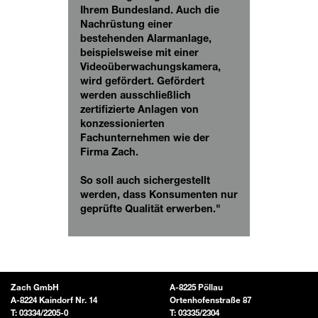
Ihrem Bundesland. Auch die
Nachrüstung einer
bestehenden Alarmanlage,
beispielsweise mit einer
Videoüberwachungskamera,
wird gefördert. Gefördert
werden ausschließlich
zertifizierte Anlagen von
konzessionierten
Fachunternehmen wie der
Firma Zach.
So soll auch sichergestellt
werden, dass Konsumenten nur
geprüfte Qualität erwerben."
Zach GmbH
A-8225 Pöllau
A-8224 Kaindorf Nr. 14
Ortenhofenstraße 87
T:
03334/2205-0
T:
03335/2304