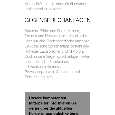
Materialstärken, die staatlich überwacht
und kontrolliert werden.
GEGENSPRECHANLAGEN
Sprache, Bilder und Daten Melden,
Steuern und Überwachen - das alles ist
über nur eine Bedienoberfläche machbar.
Die klassische Sprechanlage besteht aus
Ruftaste, Lautsprecher und Mikrofon.
Doch unsere Gegensprechanlagen bieten
noch mehr: Codetastaturen,
schwenkbare Kameras,
Bewegungsmelder, Steuerung und
Beleuchtung uvm.
Unsere kompetenten
Mitarbeiter informieren Sie
gerne über die aktuellen
Förderungsmöglichkeiten in