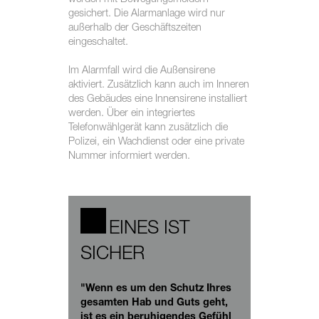
werden mit Bewegungsmeldern
gesichert. Die Alarmanlage wird nur
außerhalb der Geschäftszeiten
eingeschaltet.
Im Alarmfall wird die Außensirene
aktiviert. Zusätzlich kann auch im Inneren
des Gebäudes eine Innensirene installiert
werden. Über ein integriertes
Telefonwählgerät kann zusätzlich die
Polizei, ein Wachdienst oder eine private
Nummer informiert werden.
EINES IST
SICHER
"Wenn es um den Schutz Ihres
gesamten Hab und Guts geht,
ist es ein beruhigendes Gefühl