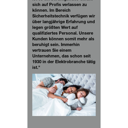
sich auf Profis verlassen zu
können. Im Bereich
Sicherheitstechnik verfügen wir
über langjährige Erfahrung und
legen größten Wert auf
qualifiziertes Personal. Unsere
Kunden können somit mehr als
beruhigt sein. Immerhin
vertrauen Sie einem
Unternehmen, das schon seit
1930 in der Elektrobranche tätig
ist."