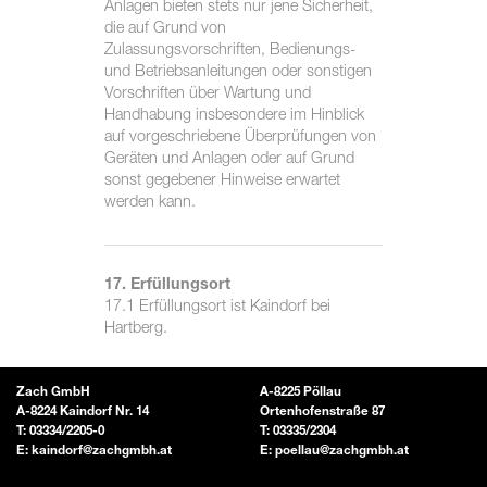
Anlagen bieten stets nur jene Sicherheit,
die auf Grund von
Zulassungsvorschriften, Bedienungs-
und Betriebsanleitungen oder sonstigen
Vorschriften über Wartung und
Handhabung insbesondere im Hinblick
auf vorgeschriebene Überprüfungen von
Geräten und Anlagen oder auf Grund
sonst gegebener Hinweise erwartet
werden kann.
17. Erfüllungsort
17.1 Erfüllungsort ist Kaindorf bei
Hartberg.
Zach GmbH
A-8225 Pöllau
A-8224 Kaindorf Nr. 14
Ortenhofenstraße 87
T:
03334/2205-0
T:
03335/2304
E:
kaindorf@zachgmbh.at
E:
poellau@zachgmbh.at