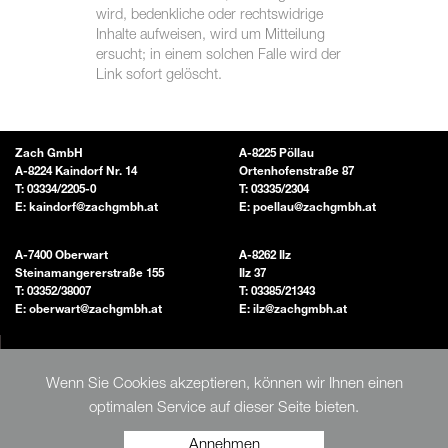
wird, bedenkliche oder rechtswidrige
Inhalte aufweisen, wird um Mitteilung
ersucht; in einem solchen Falle wird der
Link sofort gelöscht.
Zach GmbH
A-8225 Pöllau
A-8224 Kaindorf Nr. 14
Ortenhofenstraße 87
T:
03334/2205-0
T:
03335/2304
E:
kaindorf@zachgmbh.at
E:
poellau@zachgmbh.at
A-7400 Oberwart
A-8262 Ilz
Steinamangererstraße 155
Ilz 37
T:
03352/38007
T:
03385/21343
E:
oberwart@zachgmbh.at
E:
ilz@zachgmbh.at
IMPRESSUM
SITEMAP
Wenn Sie Cookies akzeptieren, können wir Ihnen einen
AGBS
optimalen Service auf dieser Seite bieten.
DATENSCHUTZ
Annehmen